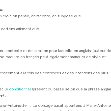
on
:
on croit, on pense, on raconte, on suppose que…
 certains affirment que…
 contexte et de la raison pour laquelle en anglais, l’auteur de
ase traduite en français peut également manquer de style et
 étroitement à la fois des contextes et des intentions des plus
ec le
conditionnel
(présent ou passé selon que la phrase angla
e) :
arie-Antoinette → Le corsage aurait appartenu à Marie-Antoin