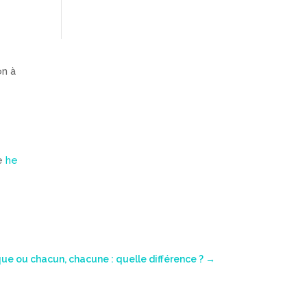
on à
ue
he
e ou chacun, chacune : quelle différence ?
→