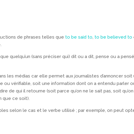
ructions de phrases telles que
to be said to
,
to be believed to
.
ée que quelqu’un (sans préciser qui) dit ou a dit, pense ou a pens
ns les médias car elle permet aux journalistes d’annoncer soit
 ou vérifiable, soit une information dont on a entendu parler o
dire de qui il retourne (soit parce qu’on ne le sait pas, soit qu’o
 que ce soit).
bles selon le cas et le verbe utilisé ; par exemple, on peut opt