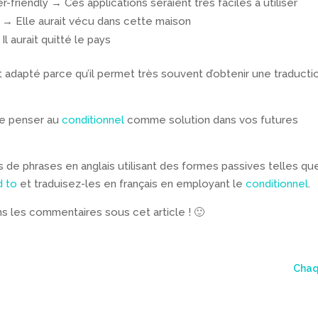
-friendly → Ces applications seraient très faciles à utiliser
e → Elle aurait vécu dans cette maison
l aurait quitté le pays
t adapté parce qu’il permet très souvent d’obtenir une traducti
 de penser au
conditionnel
comme solution dans vos futures
 de phrases en anglais utilisant des formes passives telles q
d
to
et traduisez-les en français en employant le
conditionnel
.
 les commentaires sous cet article ! 🙂
Chaqu