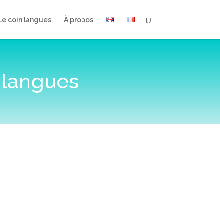
Le coin langues
À propos
 langues