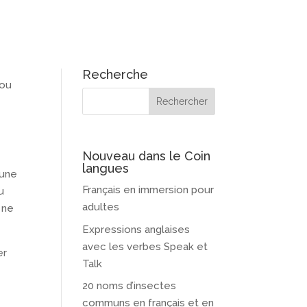
Recherche
ou
é
Nouveau dans le Coin
langues
 une
Français en immersion pour
u
adultes
n ne
Expressions anglaises
avec les verbes Speak et
er
Talk
20 noms d’insectes
communs en français et en