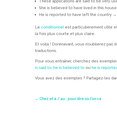
These applications are said to be very user
She is believed to have lived in this hous
He is reported to have left the country → I
Le
conditionnel
est particulièrement utile e
la fois plus courte et plus claire.
Et voilà ! Dorénavant, vous n’oublierez pas
traductions.
Pour vous entraîner, cherchez des exemples
is said to
,
he is believed to
ou
he is reporte
Vous avez des exemples ? Partagez-les dans
←
Chez et à / au : pour dire où l'on va