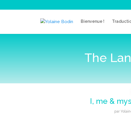
Bienvenue !
Traducti
The Lan
I, me & mys
par
Yolain