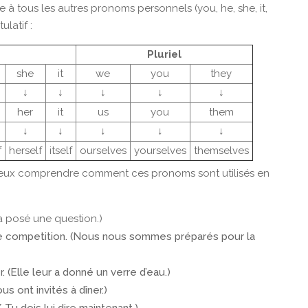
à tous les autres pronoms personnels (you, he, she, it,
ulatif :
Pluriel
she
it
we
you
they
↓
↓
↓
↓
↓
her
it
us
you
them
↓
↓
↓
↓
↓
f
herself
itself
ourselves
yourselves
themselves
eux comprendre comment ces pronoms sont utilisés en
 a posé une question.)
e competition. (Nous nous sommes préparés pour la
 (Elle leur a donné un verre d’eau.)
ous ont invités à dîner.)
/ Tu dois lui dire maintenant.)