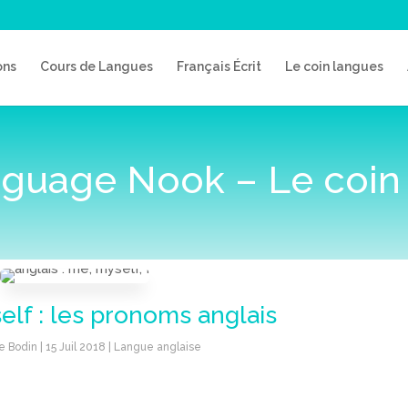
ons
Cours de Langues
Français Écrit
Le coin langues
guage Nook – Le coin
elf : les pronoms anglais
e Bodin
|
15 Juil 2018
|
Langue anglaise