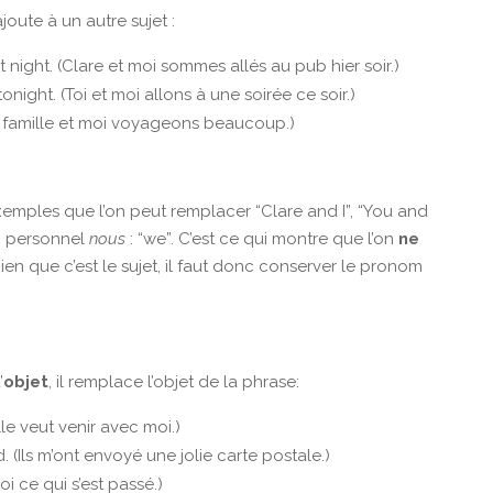
’ajoute à un autre sujet :
 night. (Clare et moi sommes allés au pub hier soir.)
onight. (Toi et moi allons à une soirée ce soir.)
Ma famille et moi voyageons beaucoup.)
xemples que l’on peut remplacer “Clare and I”, “You and
om personnel
nous
: “we”. C’est ce qui montre que l’on
ne
bien que c’est le sujet, il faut donc conserver le pronom
’
objet
, il remplace l’objet de la phrase:
le veut venir avec moi.)
 (Ils m’ont envoyé une jolie carte postale.)
 ce qui s’est passé.)