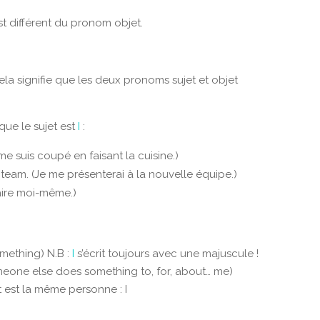
st différent du pronom objet.
Cela signifie que les deux pronoms sujet et objet
que le sujet est
I
:
me suis coupé en faisant la cuisine.)
w team. (Je me présenterai à la nouvelle équipe.)
faire moi-même.)
omething) N.B :
I
s’écrit toujours avec une majuscule !
eone else does something to, for, about… me)
 est la même personne : I