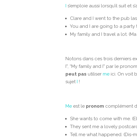
I
s’emploie aussi lorsqu’il suit et s
Clare and I went to the pub last
You and I are going to a party t
My family and I travel a lot. (
Notons dans ces trois derniers e
I”, “My family and I” par le pron
peut pas
utiliser
me
ici. On voit 
sujet
I
!
Me
est le
pronom
complément d
She wants to come with me. (El
They sent me a lovely postcard.
Tell me what happened. (Dis-moi