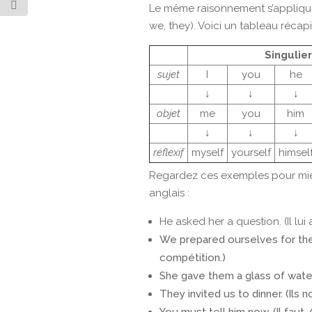
Le même raisonnement s’applique 
we, they). Voici un tableau récapit
Singulier
sujet
I
you
he
↓
↓
↓
objet
me
you
him
↓
↓
↓
réflexif
myself
yourself
himsel
Regardez ces exemples pour mi
anglais :
He asked her a question. (Il lui
We prepared ourselves for th
compétition.)
She gave them a glass of water.
They invited us to dinner. (Ils n
You must tell him now. (Il faut 