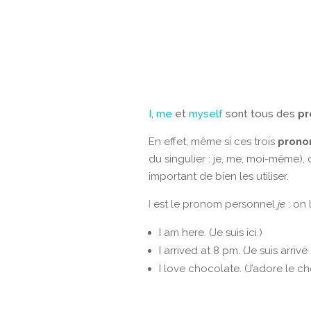
I
,
me
et
myself
sont tous des
pr
En effet, même si ces trois
prono
du singulier : je, me, moi-même), 
important de bien les utiliser.
I
est le pronom personnel
je
: on 
I am here. (Je suis ici.)
I arrived at 8 pm. (Je suis arrivé
I love chocolate. (J’adore le ch