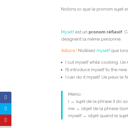
Notons ici que le pronom sujet e
Myself
est un
pronom réflexif
. 
désignent la même personne.
Astuce !
N’utilisez
myself
que lors
I cut myself while cooking. (Je 
I’ll introduce myself to the ne
I can do it myself. (Je peux le 
Mémo :
I → sujet de la phrase (I do s
me → objet de la phrase (som
myself → objet quand le sujet